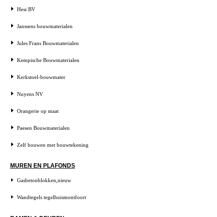
Hesi BV
Janssens bouwmaterialen
Jules Frans Bouwmaterialen
Kempische Bouwmaterialen
Kerkstoel-bouwmater
Nuyens NV
Orangerie op maat
Paesen Bouwmaterialen
Zelf bouwen met bouwtekening
MUREN EN PLAFONDS
Gasbetonblokken,nieuw
Wandtegels tegelhuismontfoort