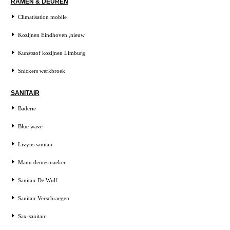
RAMEN & DEUREN
Climatisation mobile
Kozijnen Eindhoven ,nieuw
Kunststof kozijnen Limburg
Snickers werkbroek
SANITAIR
Baderie
Blue wave
Livyns sanitair
Manu demesmaeker
Sanitair De Wulf
Sanitair Verschraegen
Sax-sanitair